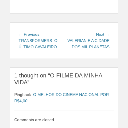
Navegação
Previous
Next
← Previous
Next →
de
post:
post:
TRANSFORMERS: O
VALERIAN E A CIDADE
ÚLTIMO CAVALEIRO
DOS MIL PLANETAS
Post
1 thought on “O FILME DA MINHA
VIDA”
Pingback:
O MELHOR DO CINEMA NACIONAL POR
R$4,00
Comments are closed.