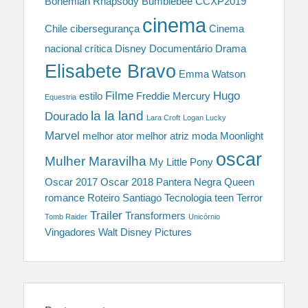
Bohemian Rhapsody
Bumblebee
CCXP2019
cinema
Chile
cibersegurança
Cinema
nacional
crítica
Disney
Documentário
Drama
Elisabete Bravo
Emma Watson
Filme
Hugo
estilo
Freddie Mercury
Equestria
la la land
Dourado
Lara Croft
Logan Lucky
Marvel
melhor ator
melhor atriz
moda
Moonlight
oscar
Mulher Maravilha
My Little Pony
Oscar 2017
Oscar 2018
Pantera Negra
Queen
romance
Roteiro
Santiago
Tecnologia
teen
Terror
Trailer
Transformers
Tomb Raider
Unicórnio
Vingadores
Walt Disney Pictures