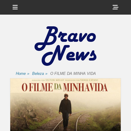
Menu
Sho
Head
Side
Cont
Home
»
Beleza
»
O FILME DA MINHA VIDA