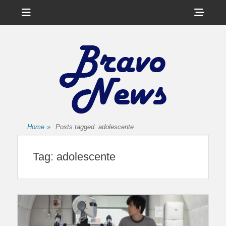
Menu
Sho
Head
Side
Cont
Home
»
Posts tagged
adolescente
Tag:
adolescente