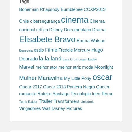
Tags
Bohemian Rhapsody
Bumblebee
CCXP2019
cinema
Chile
cibersegurança
Cinema
nacional
crítica
Disney
Documentário
Drama
Elisabete Bravo
Emma Watson
Filme
Hugo
estilo
Freddie Mercury
Equestria
la la land
Dourado
Lara Croft
Logan Lucky
Marvel
melhor ator
melhor atriz
moda
Moonlight
oscar
Mulher Maravilha
My Little Pony
Oscar 2017
Oscar 2018
Pantera Negra
Queen
romance
Roteiro
Santiago
Tecnologia
teen
Terror
Trailer
Transformers
Tomb Raider
Unicórnio
Vingadores
Walt Disney Pictures