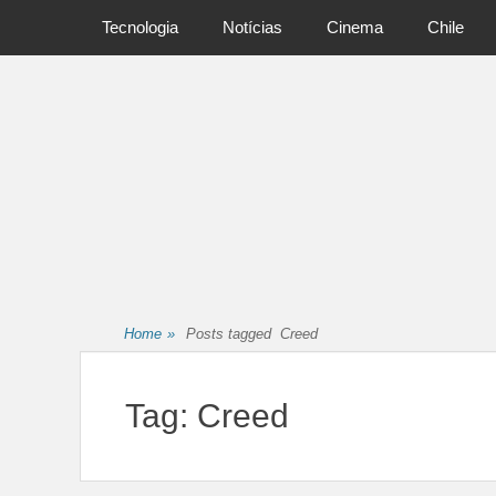
Primary Menu
Skip
Tecnologia
Notícias
Cinema
Chile
to
content
Home
»
Posts tagged
Creed
Tag:
Creed