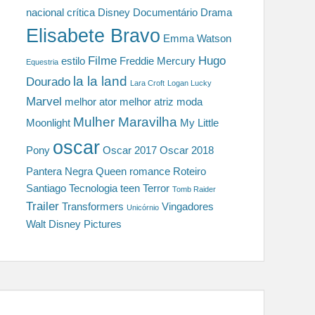
nacional
crítica
Disney
Documentário
Drama
Elisabete Bravo
Emma Watson
Filme
Hugo
estilo
Freddie Mercury
Equestria
la la land
Dourado
Lara Croft
Logan Lucky
Marvel
melhor ator
melhor atriz
moda
Mulher Maravilha
Moonlight
My Little
oscar
Pony
Oscar 2017
Oscar 2018
Pantera Negra
Queen
romance
Roteiro
Santiago
Tecnologia
teen
Terror
Tomb Raider
Trailer
Transformers
Vingadores
Unicórnio
Walt Disney Pictures