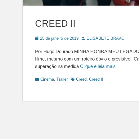
CREED II
Posted
Author
25 de janeiro de 2019
ELISABETE BRAVO
on
Por Hugo Dourado MINHA HONRA MEU LEGADO Uma
filme, mesmo com um roteiro óbvio e previsível. 
superação na medida
Clique e leia mais
Categories
Tags
Cinema
,
Trailer
Creed
,
Creed II