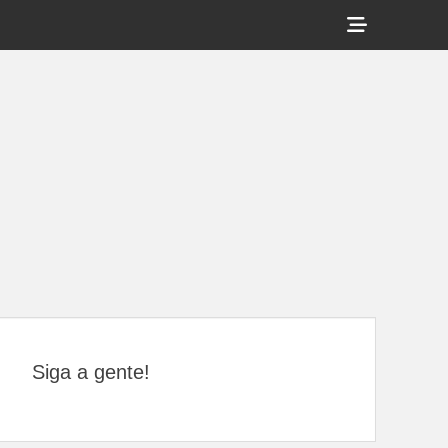
Show
Header
Sidebar
Content
Siga a gente!