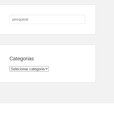
Search
for:
Categorias
Categorias