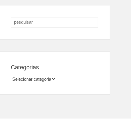
Search
for:
Categorias
Categorias