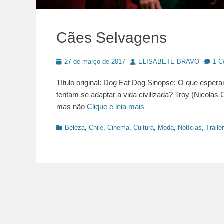
Cães Selvagens
Posted
Author
27 de março de 2017
ELISABETE BRAVO
1 
on
Título original: Dog Eat Dog Sinopse: O que esper
tentam se adaptar a vida civilizada? Troy (Nicola
mas não
Clique e leia mais
Categories
Beleza
,
Chile
,
Cinema
,
Cultura
,
Moda
,
Notícias
,
Trailer