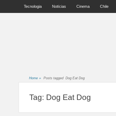
Primary Menu
Skip
Tecnologia
Notícias
Cinema
Chile
to
content
Home
»
Posts tagged
Dog Eat Dog
Tag:
Dog Eat Dog