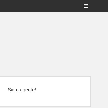
Show
Header
Sidebar
Content
Siga a gente!