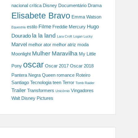
nacional
crítica
Disney
Documentário
Drama
Elisabete Bravo
Emma Watson
Filme
Hugo
estilo
Freddie Mercury
Equestria
la la land
Dourado
Lara Croft
Logan Lucky
Marvel
melhor ator
melhor atriz
moda
Mulher Maravilha
Moonlight
My Little
oscar
Pony
Oscar 2017
Oscar 2018
Pantera Negra
Queen
romance
Roteiro
Santiago
Tecnologia
teen
Terror
Tomb Raider
Trailer
Transformers
Vingadores
Unicórnio
Walt Disney Pictures