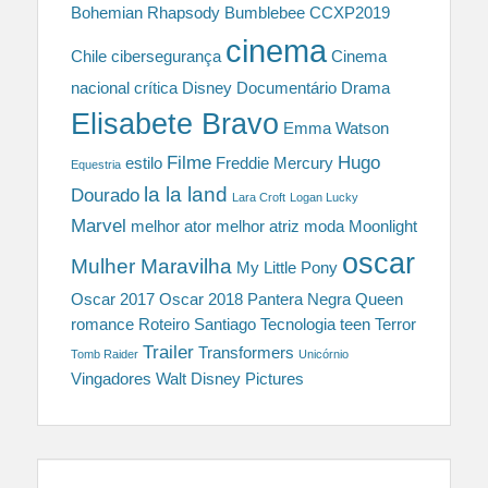
Bohemian Rhapsody
Bumblebee
CCXP2019
cinema
Chile
cibersegurança
Cinema
nacional
crítica
Disney
Documentário
Drama
Elisabete Bravo
Emma Watson
Filme
Hugo
estilo
Freddie Mercury
Equestria
la la land
Dourado
Lara Croft
Logan Lucky
Marvel
melhor ator
melhor atriz
moda
Moonlight
oscar
Mulher Maravilha
My Little Pony
Oscar 2017
Oscar 2018
Pantera Negra
Queen
romance
Roteiro
Santiago
Tecnologia
teen
Terror
Trailer
Transformers
Tomb Raider
Unicórnio
Vingadores
Walt Disney Pictures