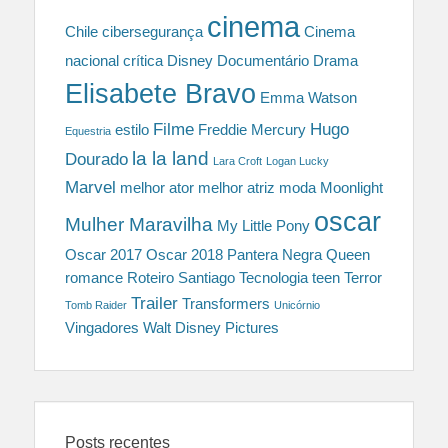
cinema
Chile
cibersegurança
Cinema
nacional
crítica
Disney
Documentário
Drama
Elisabete Bravo
Emma Watson
Filme
Hugo
estilo
Freddie Mercury
Equestria
la la land
Dourado
Lara Croft
Logan Lucky
Marvel
melhor ator
melhor atriz
moda
Moonlight
oscar
Mulher Maravilha
My Little Pony
Oscar 2017
Oscar 2018
Pantera Negra
Queen
romance
Roteiro
Santiago
Tecnologia
teen
Terror
Trailer
Transformers
Tomb Raider
Unicórnio
Vingadores
Walt Disney Pictures
Posts recentes