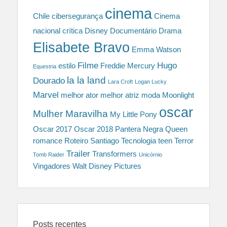
cinema
Chile
cibersegurança
Cinema
nacional
crítica
Disney
Documentário
Drama
Elisabete Bravo
Emma Watson
Filme
Hugo
estilo
Freddie Mercury
Equestria
la la land
Dourado
Lara Croft
Logan Lucky
Marvel
melhor ator
melhor atriz
moda
Moonlight
oscar
Mulher Maravilha
My Little Pony
Oscar 2017
Oscar 2018
Pantera Negra
Queen
romance
Roteiro
Santiago
Tecnologia
teen
Terror
Trailer
Transformers
Tomb Raider
Unicórnio
Vingadores
Walt Disney Pictures
Posts recentes