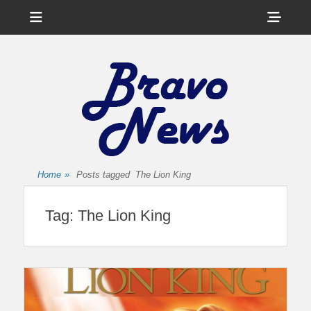
Menu
Sho
Head
Side
Cont
Home
»
Posts tagged
The Lion King
Tag:
The Lion King