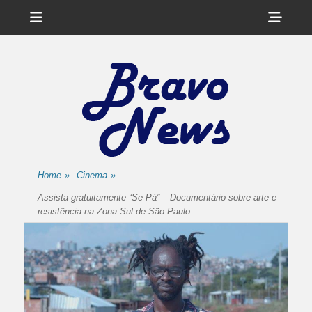
Menu
Sho
Head
Side
Cont
Home
»
Cinema
»
Assista gratuitamente “Se Pá” – Documentário sobre arte e
resistência na Zona Sul de São Paulo.