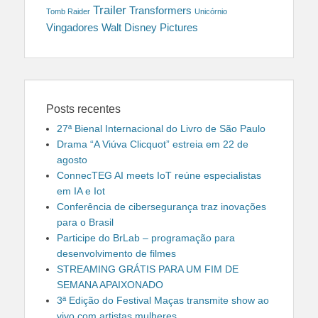
Trailer
Transformers
Tomb Raider
Unicórnio
Vingadores
Walt Disney Pictures
Posts recentes
27ª Bienal Internacional do Livro de São Paulo
Drama “A Viúva Clicquot” estreia em 22 de
agosto
ConnecTEG AI meets IoT reúne especialistas
em IA e Iot
Conferência de cibersegurança traz inovações
para o Brasil
Participe do BrLab – programação para
desenvolvimento de filmes
STREAMING GRÁTIS PARA UM FIM DE
SEMANA APAIXONADO
3ª Edição do Festival Maças transmite show ao
vivo com artistas mulheres