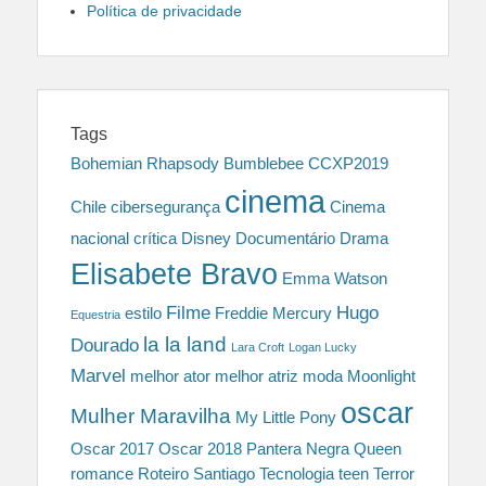
Política de privacidade
Tags
Bohemian Rhapsody
Bumblebee
CCXP2019
cinema
Chile
cibersegurança
Cinema
nacional
crítica
Disney
Documentário
Drama
Elisabete Bravo
Emma Watson
Filme
Hugo
estilo
Freddie Mercury
Equestria
la la land
Dourado
Lara Croft
Logan Lucky
Marvel
melhor ator
melhor atriz
moda
Moonlight
oscar
Mulher Maravilha
My Little Pony
Oscar 2017
Oscar 2018
Pantera Negra
Queen
romance
Roteiro
Santiago
Tecnologia
teen
Terror