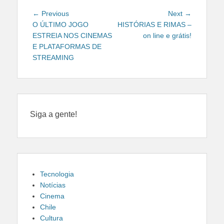
Navegação
Previous
Next
← Previous
Next →
de
post:
post:
O ÚLTIMO JOGO
HISTÓRIAS E RIMAS –
ESTREIA NOS CINEMAS
on line e grátis!
Post
E PLATAFORMAS DE
STREAMING
Siga a gente!
Tecnologia
Notícias
Cinema
Chile
Cultura